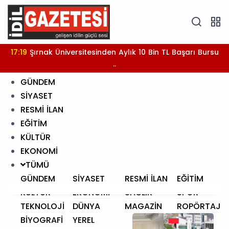
17:19
Şırnak Üniversitesinden Aylık 10 Bin TL Başarı Bursu
..
GÜNDEM
SİYASET
RESMİ İLAN
EĞİTİM
KÜLTÜR
EKONOMİ
TÜMÜ
GÜNDEM
SİYASET
RESMİ İLAN
EĞİTİM
KÜLTÜR
EKONOMİ
SAĞLIK
SPOR
TEKNOLOJİ
DÜNYA
MAGAZİN
ROPÖRTAJ
BİYOGRAFİ
YEREL