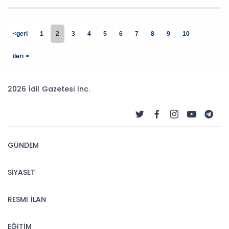
<geri
1
2
3
4
5
6
7
8
9
10
ileri >
2026 İdil Gazetesi Inc.
GÜNDEM
SİYASET
RESMİ İLAN
EĞİTİM