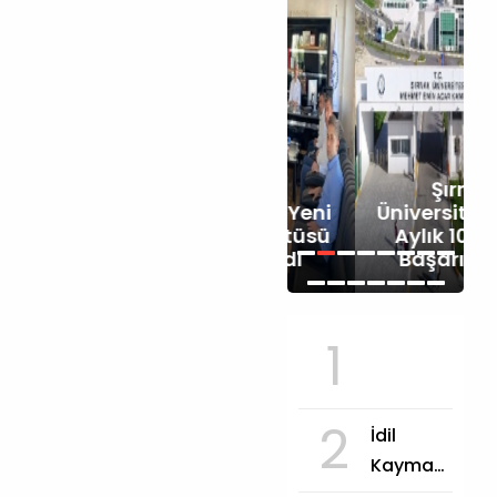
Şırnak
Cizre'ye Yeni
Üniversitesinden
İlçe Müftüsü
Aylık 10 Bin TL
Atandı
Başarı Bursu
1
2
İdil
Kaymakamlığ
tarafından