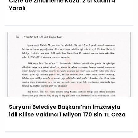
Cizre’de Zincirleme Kaza: 2’si Kadın 4
Yaralı
Süryani Belediye Başkanı’nın İmzasıyla
idil Kilise Vakfına 1 Milyon 170 Bin TL Ceza