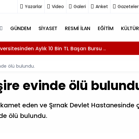
Yazarlar
Video
Galeri
Anket
Gazeteler
GÜNDEM
SİYASET
RESMİ İLAN
EĞİTİM
KÜLTÜR
versitesinden Aylık 10 Bin TL Başarı Bursu ..
inde ölü bulundu.
şire evinde ölü bulund
ikamet eden ve Şırnak Devlet Hastanesinde ça
lde ölü bulundu.