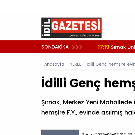
17:19
SONDAKİKA
Şırnak Üni
Anasayfa
YEREL
İdilli Genç hemşire ev
İdilli Genç hem
Şırnak, Merkez Yeni Mahallede 
hemşire F.Y., evinde asılmış ha
Tarih : 2026-06-07 21:11:27