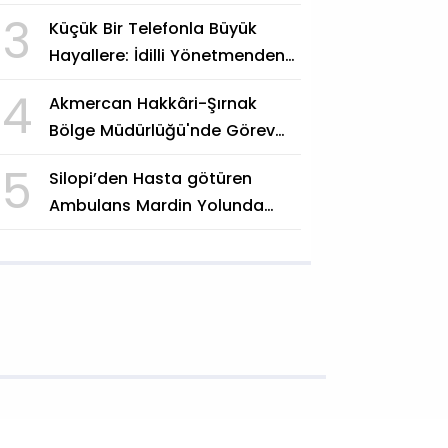
"Siyasi Hesap Değil, Vefa
3
Küçük Bir Telefonla Büyük
Göstergesi"
Hayallere: İdilli Yönetmenden
"Beşinci Mevsime Adım"
4
Akmercan Hakkâri-Şırnak
Bölge Müdürlüğü'nde Görev
Değişimi
5
Silopi’den Hasta götüren
Ambulans Mardin Yolunda
Kaza Yaptı: 3 Yaralı