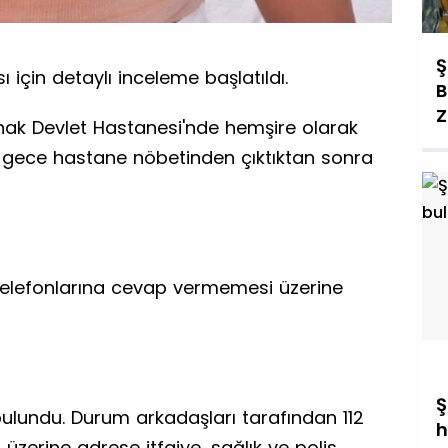
Ş
ı için detaylı inceleme başlatıldı.
B
Z
Şırnak Devlet Hastanesi'nde hemşire olarak
n gece hastane nöbetinden çıktıktan sonra
telefonlarına cevap vermemesi üzerine
Ş
e bulundu. Durum arkadaşları tarafından 112
h
ar üzerine adrese itfaiye, sağlık ve polis