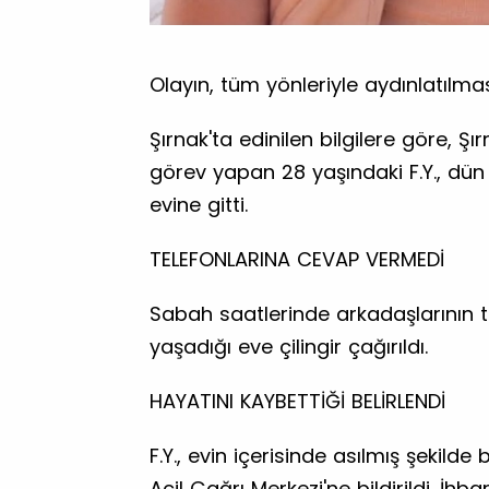
Olayın, tüm yönleriyle aydınlatılmas
Şırnak'ta edinilen bilgilere göre, 
görev yapan 28 yaşındaki F.Y., dü
evine gitti.
TELEFONLARINA CEVAP VERMEDİ
Sabah saatlerinde arkadaşlarının 
yaşadığı eve çilingir çağırıldı.
HAYATINI KAYBETTİĞİ BELİRLENDİ
F.Y., evin içerisinde asılmış şekild
Acil Çağrı Merkezi'ne bildirildi. İhb