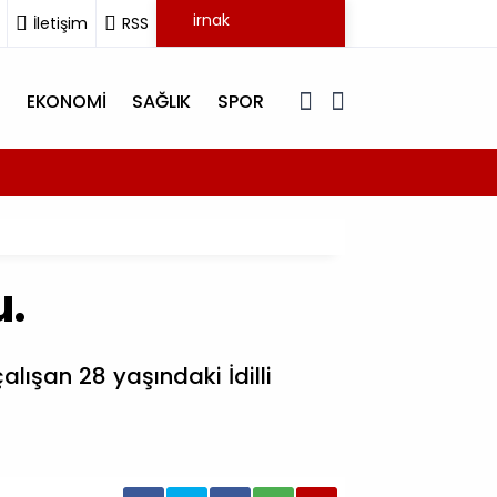
İletişim
RSS
EKONOMİ
SAĞLIK
SPOR
17:18
Şırnak 
u.
lışan 28 yaşındaki İdilli