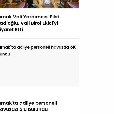
ırnak Vali Yardımcısı Fikri
adioğlu, Vali Birol Ekici'yi
iyaret Etti
ırnak'ta adliye personeli
avuzda ölü bulundu