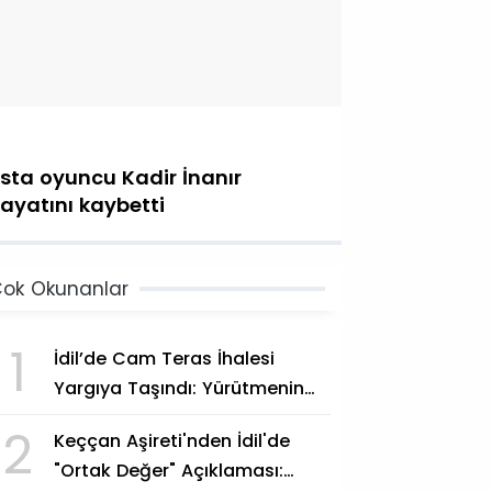
sta oyuncu Kadir İnanır
ayatını kaybetti
ok Okunanlar
1
İdil’de Cam Teras İhalesi
Yargıya Taşındı: Yürütmenin
Durdurulması Talep Edildi
2
Keççan Aşireti'nden İdil'de
"Ortak Değer" Açıklaması: