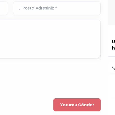
E-Posta Adresiniz *
U
h
Ç