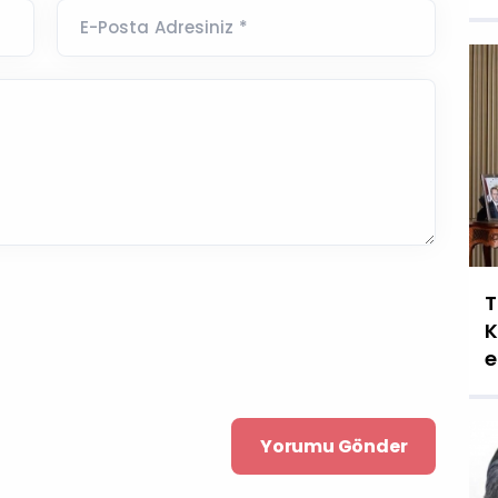
E-Posta Adresiniz *
T
K
e
g