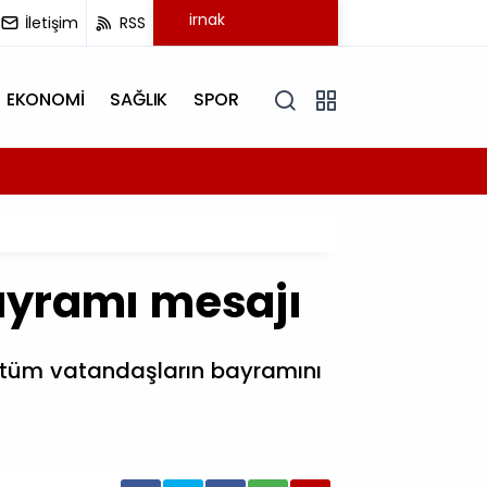
İletişim
RSS
EKONOMİ
SAĞLIK
SPOR
17:18
Şırnak 
Bayramı mesajı
ak tüm vatandaşların bayramını