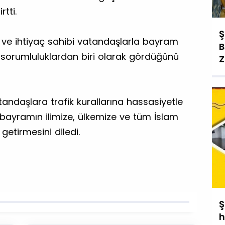
tti.
Ş
ılar ve ihtiyaç sahibi vatandaşlarla bayram
B
 sorumluluklardan biri olarak gördüğünü
Z
ndaşlara trafik kurallarına hassasiyetle
 bayramın ilimize, ülkemize ve tüm İslam
getirmesini diledi.
Ş
h