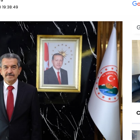
49
 19:38:49
C