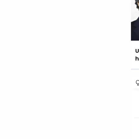
U
h
Ç