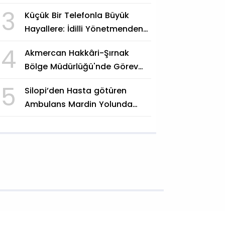
"Siyasi Hesap Değil, Vefa
3
Küçük Bir Telefonla Büyük
Göstergesi"
Hayallere: İdilli Yönetmenden
"Beşinci Mevsime Adım"
4
Akmercan Hakkâri-Şırnak
Bölge Müdürlüğü'nde Görev
Değişimi
5
Silopi’den Hasta götüren
Ambulans Mardin Yolunda
Kaza Yaptı: 3 Yaralı