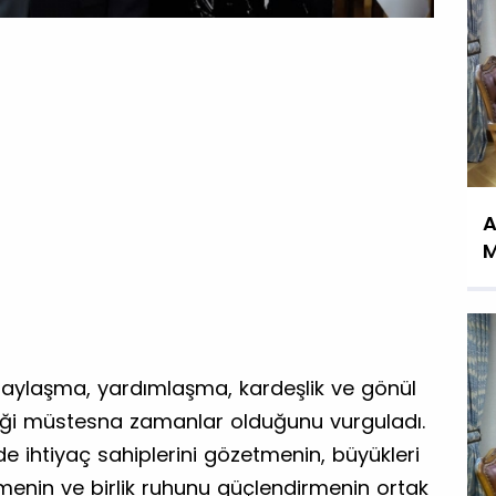
A
M
 paylaşma, yardımlaşma, kardeşlik ve gönül
ildiği müstesna zamanlar olduğunu vurguladı.
e ihtiyaç sahiplerini gözetmenin, büyükleri
rmenin ve birlik ruhunu güçlendirmenin ortak