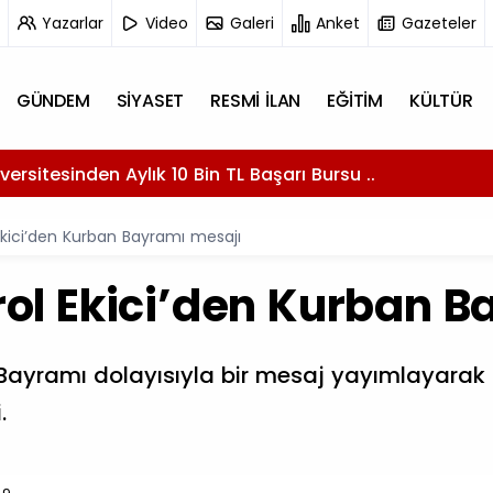
Yazarlar
Video
Galeri
Anket
Gazeteler
GÜNDEM
SİYASET
RESMİ İLAN
EĞİTİM
KÜLTÜR
versitesinden Aylık 10 Bin TL Başarı Bursu ..
l Ekici’den Kurban Bayramı mesajı
irol Ekici’den Kurban 
ban Bayramı dolayısıyla bir mesaj yayımlayar
.