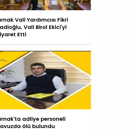
ırnak Vali Yardımcısı Fikri
adioğlu, Vali Birol Ekici'yi
iyaret Etti
ırnak'ta adliye personeli
avuzda ölü bulundu