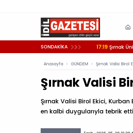
17:19
SONDAKİKA
Şırnak Üni
Anasayfa
GÜNDEM
Şırnak Valisi Biro
Şırnak Valisi B
Şırnak Valisi Birol Ekici, Kur
en kalbi duygularıyla tebrik etti