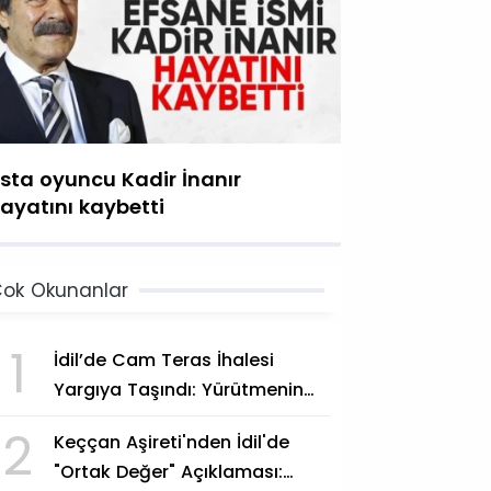
sta oyuncu Kadir İnanır
ayatını kaybetti
ok Okunanlar
1
İdil’de Cam Teras İhalesi
Yargıya Taşındı: Yürütmenin
Durdurulması Talep Edildi
2
Keççan Aşireti'nden İdil'de
"Ortak Değer" Açıklaması: