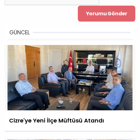
GÜNCEL
Cizre'ye Yeni İlçe Müftüsü Atandı