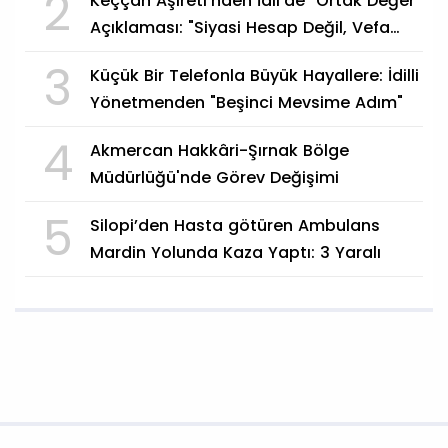
2
Keççan Aşireti'nden İdil'de "Ortak Değer"
Açıklaması: "Siyasi Hesap Değil, Vefa
Göstergesi"
3
Küçük Bir Telefonla Büyük Hayallere: İdilli
Yönetmenden "Beşinci Mevsime Adım"
4
Akmercan Hakkâri-Şırnak Bölge
Müdürlüğü'nde Görev Değişimi
5
Silopi’den Hasta götüren Ambulans
Mardin Yolunda Kaza Yaptı: 3 Yaralı