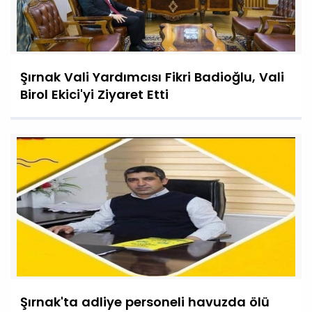
Şırnak Vali Yardımcısı Fikri Badioğlu, Vali
Birol Ekici'yi Ziyaret Etti
Şırnak'ta adliye personeli havuzda ölü