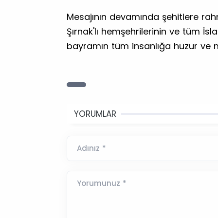
Mesajının devamında şehitlere rahm
Şırnak'lı hemşehrilerinin ve tüm İs
bayramın tüm insanlığa huzur ve mu
YORUMLAR
Adınız *
Yorumunuz *