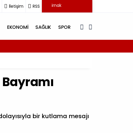
İletişim
RSS
EKONOMİ
SAĞLIK
SPOR
17:18
Şırnak 
n Bayramı
 dolayısıyla bir kutlama mesajı