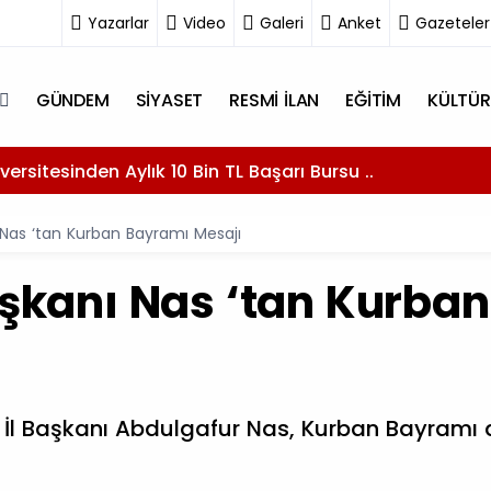
Yazarlar
Video
Galeri
Anket
Gazeteler
GÜNDEM
SİYASET
RESMİ İLAN
EĞİTİM
KÜLTÜR
versitesinden Aylık 10 Bin TL Başarı Bursu ..
ı Nas ‘tan Kurban Bayramı Mesajı
Başkanı Nas ‘tan Kurba
ak İl Başkanı Abdulgafur Nas, Kurban Bayramı