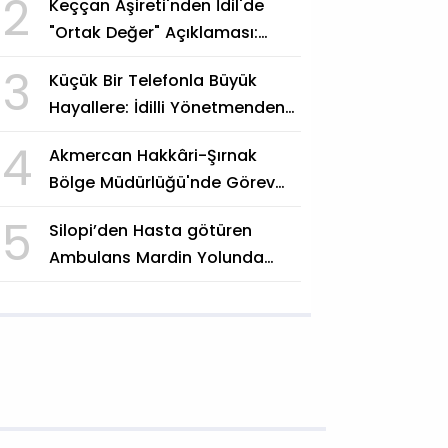
2
Keççan Aşireti'nden İdil'de
"Ortak Değer" Açıklaması:
"Siyasi Hesap Değil, Vefa
3
Küçük Bir Telefonla Büyük
Göstergesi"
Hayallere: İdilli Yönetmenden
"Beşinci Mevsime Adım"
4
Akmercan Hakkâri-Şırnak
Bölge Müdürlüğü'nde Görev
Değişimi
5
Silopi’den Hasta götüren
Ambulans Mardin Yolunda
Kaza Yaptı: 3 Yaralı