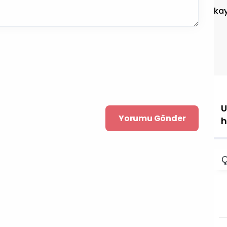
U
h
Ç