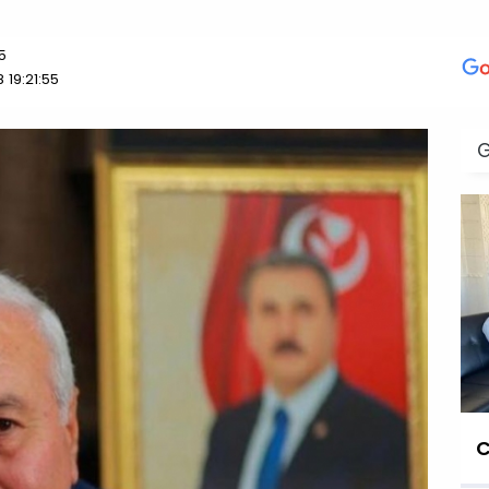
5
19:21:55
C