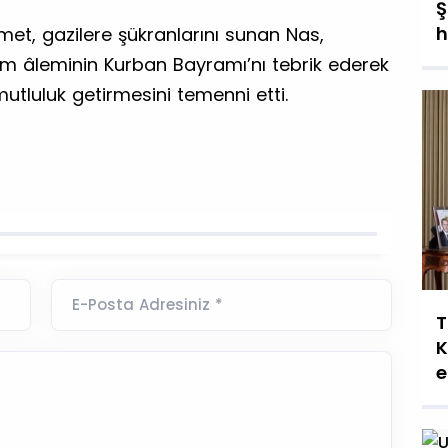
Ş
h
et, gazilere şükranlarını sunan Nas,
lam âleminin Kurban Bayramı’nı tebrik ederek
tluluk getirmesini temenni etti.
E-Posta Adresiniz *
T
K
e
g