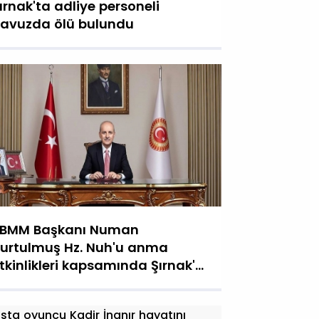
ırnak'ta adliye personeli
avuzda ölü bulundu
BMM Başkanı Numan
urtulmuş Hz. Nuh'u anma
tkinlikleri kapsamında Şırnak'a
elecek