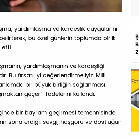
ışma, yardımlaşma ve kardeşlik duygularını
Ş
elirterek, bu özel günlerin toplumda birlik
B
etti.
Z
şmanın, yardımlaşmanın ve kardeşliği
r. Bu fırsatı iyi değerlendirmeliyiz. Milli
k anlamda bir büyük birliğin sağlanması
maktan geçer” ifadelerini kullandı.
içinde bir bayram geçirmesi temennisinde
rın sona erdiği; sevgi, hoşgörü ve dostluğun