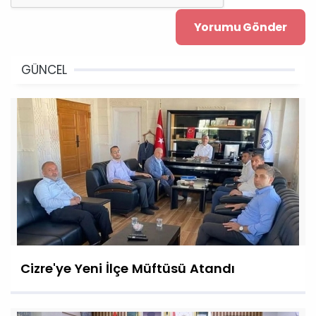
GÜNCEL
Cizre'ye Yeni İlçe Müftüsü Atandı