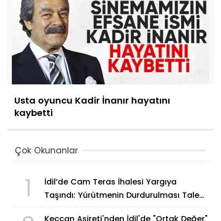
Usta oyuncu Kadir İnanır hayatını
kaybetti
Çok Okunanlar
1
İdil’de Cam Teras İhalesi Yargıya
Taşındı: Yürütmenin Durdurulması Talep
Edildi
Keççan Aşireti'nden İdil'de "Ortak Değer"