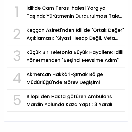
1
İdil’de Cam Teras İhalesi Yargıya
Taşındı: Yürütmenin Durdurulması Talep
Edildi
2
Keççan Aşireti'nden İdil'de "Ortak Değer"
Açıklaması: "Siyasi Hesap Değil, Vefa
Göstergesi"
3
Küçük Bir Telefonla Büyük Hayallere: İdilli
Yönetmenden "Beşinci Mevsime Adım"
4
Akmercan Hakkâri-Şırnak Bölge
Müdürlüğü'nde Görev Değişimi
5
Silopi’den Hasta götüren Ambulans
Mardin Yolunda Kaza Yaptı: 3 Yaralı