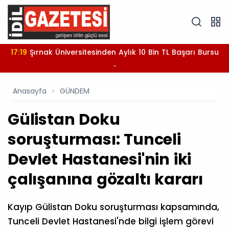
17:19
Şırnak Üniversitesinden Aylık 10 Bin TL Başarı Bursu
..
Anasayfa
GÜNDEM
Gülistan Doku
soruşturması: Tunceli
Devlet Hastanesi'nin iki
çalışanına gözaltı kararı
Kayıp Gülistan Doku soruşturması kapsamında,
Tunceli Devlet Hastanesi'nde bilgi işlem görevi