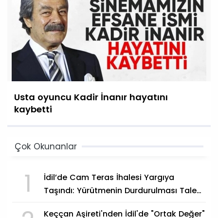
Usta oyuncu Kadir İnanır hayatını
kaybetti
Çok Okunanlar
1
İdil’de Cam Teras İhalesi Yargıya
Taşındı: Yürütmenin Durdurulması Talep
Edildi
Keççan Aşireti'nden İdil'de "Ortak Değer"