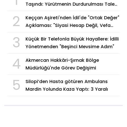
1
Taşındı: Yürütmenin Durdurulması Talep
Edildi
2
Keççan Aşireti'nden İdil'de "Ortak Değer"
Açıklaması: "Siyasi Hesap Değil, Vefa
Göstergesi"
3
Küçük Bir Telefonla Büyük Hayallere: İdilli
Yönetmenden "Beşinci Mevsime Adım"
4
Akmercan Hakkâri-Şırnak Bölge
Müdürlüğü'nde Görev Değişimi
5
Silopi’den Hasta götüren Ambulans
Mardin Yolunda Kaza Yaptı: 3 Yaralı