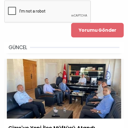
GÜNCEL
Cizre'ye Yeni İlçe Müftüsü Atandı