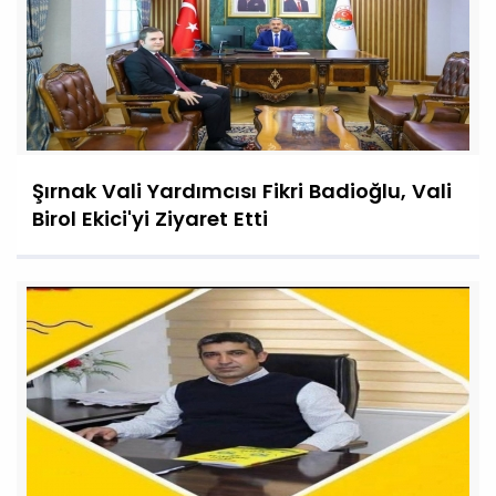
Şırnak Vali Yardımcısı Fikri Badioğlu, Vali
Birol Ekici'yi Ziyaret Etti