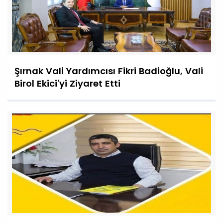
Şırnak Vali Yardımcısı Fikri Badioğlu, Vali
Birol Ekici'yi Ziyaret Etti