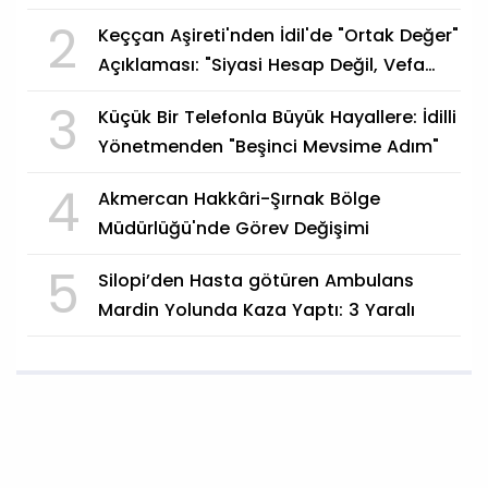
Edildi
2
Keççan Aşireti'nden İdil'de "Ortak Değer"
Açıklaması: "Siyasi Hesap Değil, Vefa
Göstergesi"
3
Küçük Bir Telefonla Büyük Hayallere: İdilli
Yönetmenden "Beşinci Mevsime Adım"
4
Akmercan Hakkâri-Şırnak Bölge
Müdürlüğü'nde Görev Değişimi
5
Silopi’den Hasta götüren Ambulans
Mardin Yolunda Kaza Yaptı: 3 Yaralı