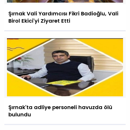
Şırnak Vali Yardımcısı Fikri Badioğlu, Vali
Birol Ekici'yi Ziyaret Etti
Şırnak'ta adliye personeli havuzda ölü
bulundu