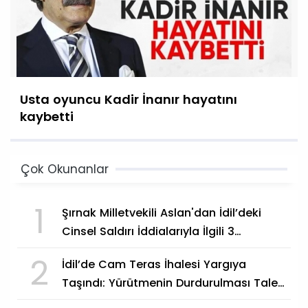
Usta oyuncu Kadir İnanır hayatını
kaybetti
Çok Okunanlar
1
Şırnak Milletvekili Aslan'dan İdil’deki
Cinsel Saldırı İddialarıyla İlgili 3
Bakanlığa Soru Önergeleri
2
İdil’de Cam Teras İhalesi Yargıya
Taşındı: Yürütmenin Durdurulması Talep
Edildi