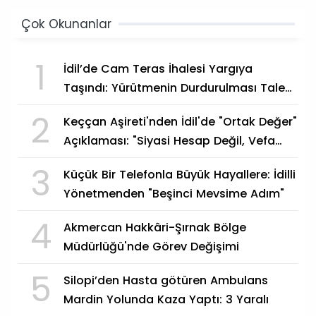
Çok Okunanlar
1
İdil’de Cam Teras İhalesi Yargıya
Taşındı: Yürütmenin Durdurulması Talep
Edildi
2
Keççan Aşireti'nden İdil'de "Ortak Değer"
Açıklaması: "Siyasi Hesap Değil, Vefa
Göstergesi"
3
Küçük Bir Telefonla Büyük Hayallere: İdilli
Yönetmenden "Beşinci Mevsime Adım"
4
Akmercan Hakkâri-Şırnak Bölge
Müdürlüğü'nde Görev Değişimi
5
Silopi’den Hasta götüren Ambulans
Mardin Yolunda Kaza Yaptı: 3 Yaralı