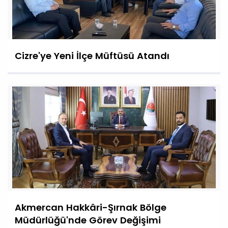
Cizre'ye Yeni İlçe Müftüsü Atandı
Akmercan Hakkâri-Şırnak Bölge
Müdürlüğü'nde Görev Değişimi