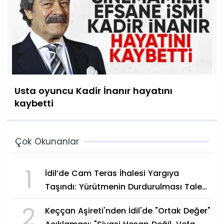
Usta oyuncu Kadir İnanır hayatını
kaybetti
Çok Okunanlar
1
İdil’de Cam Teras İhalesi Yargıya
Taşındı: Yürütmenin Durdurulması Talep
Edildi
2
Keççan Aşireti'nden İdil'de "Ortak Değer"