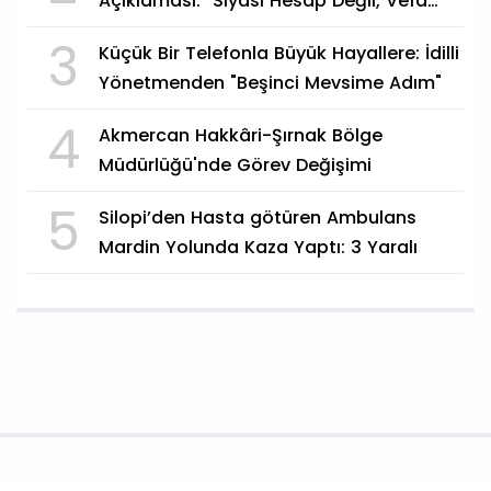
Açıklaması: "Siyasi Hesap Değil, Vefa
Göstergesi"
3
Küçük Bir Telefonla Büyük Hayallere: İdilli
Yönetmenden "Beşinci Mevsime Adım"
4
Akmercan Hakkâri-Şırnak Bölge
Müdürlüğü'nde Görev Değişimi
5
Silopi’den Hasta götüren Ambulans
Mardin Yolunda Kaza Yaptı: 3 Yaralı