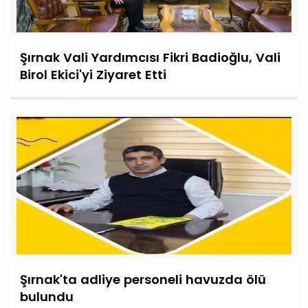
Şırnak Vali Yardımcısı Fikri Badioğlu, Vali
Birol Ekici'yi Ziyaret Etti
Şırnak'ta adliye personeli havuzda ölü
bulundu