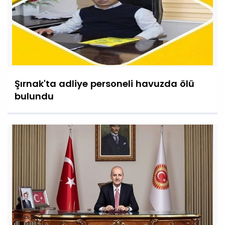
Şırnak'ta adliye personeli havuzda ölü
bulundu