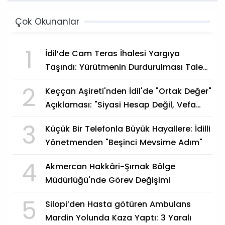
Çok Okunanlar
1
İdil’de Cam Teras İhalesi Yargıya
Taşındı: Yürütmenin Durdurulması Talep
Edildi
2
Keççan Aşireti'nden İdil'de "Ortak Değer"
Açıklaması: "Siyasi Hesap Değil, Vefa
Göstergesi"
3
Küçük Bir Telefonla Büyük Hayallere: İdilli
Yönetmenden "Beşinci Mevsime Adım"
4
Akmercan Hakkâri-Şırnak Bölge
Müdürlüğü'nde Görev Değişimi
5
Silopi’den Hasta götüren Ambulans
Mardin Yolunda Kaza Yaptı: 3 Yaralı