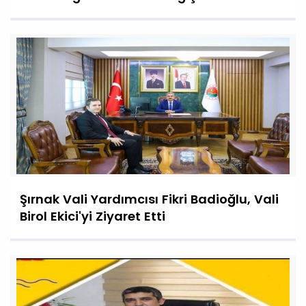
Şırnak Vali Yardımcısı Fikri Badioğlu, Vali
Birol Ekici'yi Ziyaret Etti