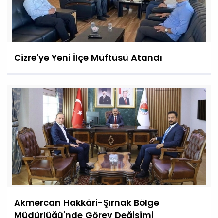
Cizre'ye Yeni İlçe Müftüsü Atandı
Akmercan Hakkâri-Şırnak Bölge
Müdürlüğü'nde Görev Değişimi